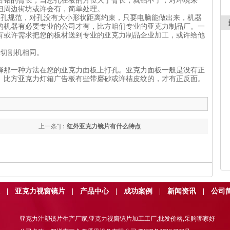
台钻的臂长，当您孔在板的方位大于臂长，就钻不了，对环境来
。但周边街坊或许会有，简单处理。
的孔规范，对孔没有大小形状距离约束，只要电脑能做出来，机器
的机器有必要专业的公司才有，比方咱们专业的亚克力制品厂。一
有或许需求把您的板材送到专业的亚克力制品企业加工，或许给他
激光切割机相同。
择那一种方法在您的亚克力面板上打孔。亚克力面板一般是没有正
。比方亚克力灯箱广告板有些带磨砂或许桔皮纹的，才有正反面。
。
上一条"]：
红外亚克力镜片有什么特点
|
亚克力视窗镜片
|
产品中心
|
成功案例
|
新闻资讯
|
公司
亚克力注塑镜片生产厂家,亚克力视窗镜片加工工厂,批发价格,采购哪家好