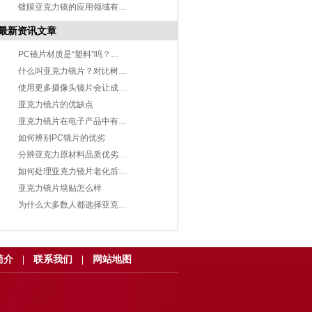
镀膜亚克力镜的应用领域有哪些
最新资讯文章
PC镜片材质是“塑料”吗？优缺点有哪些
什么叫亚克力镜片？对比树脂镜片那个好？
使用更多摄像头镜片会让成相效果更好？
亚克力镜片的优缺点
亚克力镜片​在电子产品中有哪些作用
如何辨别PC镜片的优劣
分辨亚克力原材料品质优劣的办法有哪些
如何处理亚克力镜片老化后的问题
亚克力镜片墙贴怎么样
为什么大多数人都选择亚克力镜片
简介
|
联系我们
|
网站地图