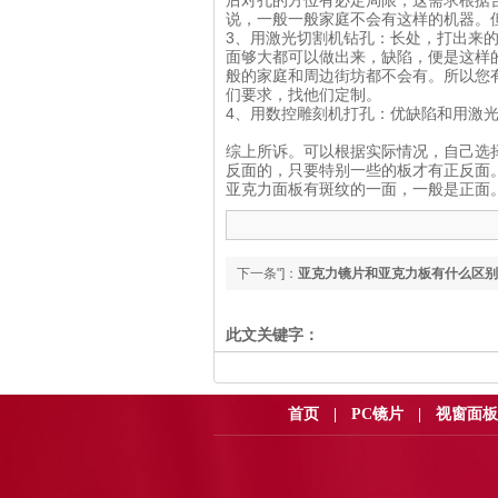
后对孔的方位有必定局限，这需求根据
说，一般一般家庭不会有这样的机器
3、用激光切割机钻孔：长处，打出来
面够大都可以做出来，缺陷，便是这样
般的家庭和周边街坊都不会有。所以您
们要求，找他们定制。
4、用数控雕刻机打孔：优缺陷和用
综上所诉。可以根据实际情况，自己选
反面的，只要特别一些的板才有正反面
亚克力面板有斑纹的一面，一般是正面
下一条"]：
亚克力镜片​和亚克力板有什么区别
此文关键字：
首页
|
PC镜片
|
视窗面板