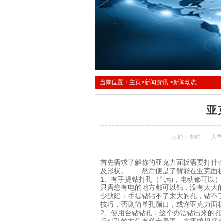
当前位置：
主页
>
新闻资讯
>
新闻动态
亚
出处：本站
人气
首先需求了解你的
亚克力面板
需要打什
及形状。 然后便是了解能在亚克面
1、有手提钻打孔（气动，电动都可以
只需您有电的地方都可以钻，没有太大
少缺陷：手提钻钻不了太大的孔，钻不
技巧，否则简单孔蹦口，或许亚克
2、使用台钻钻孔：这个办法钻出来的